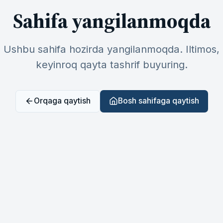
Sahifa yangilanmoqda
Ushbu sahifa hozirda yangilanmoqda. Iltimos,
keyinroq qayta tashrif buyuring.
Orqaga qaytish
Bosh sahifaga qaytish