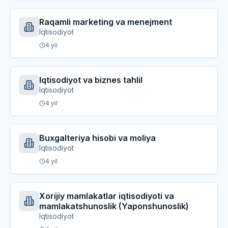
Raqamli marketing va menejment
Iqtisodiyot
4
yil
Iqtisodiyot va biznes tahlil
Iqtisodiyot
4
yil
Buxgalteriya hisobi va moliya
Iqtisodiyot
4
yil
Xorijiy mamlakatlar iqtisodiyoti va
mamlakatshunoslik (Yaponshunoslik)
Iqtisodiyot