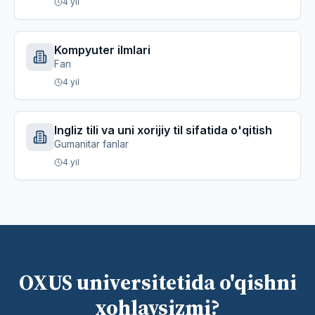
4
yil
Kompyuter ilmlari
Fan
4
yil
Ingliz tili va uni xorijiy til sifatida o'qitish
Gumanitar fanlar
4
yil
OXUS universitetida o'qishni
xohlaysizmi?