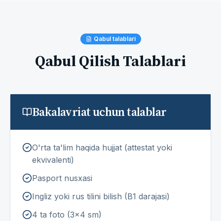
Qabul talablari
Qabul Qilish Talablari
Bakalavriat uchun talablar
O'rta ta'lim haqida hujjat (attestat yoki
ekvivalenti)
Pasport nusxasi
Ingliz yoki rus tilini bilish (B1 darajasi)
4 ta foto (3x4 sm)