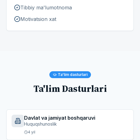
Tibbiy ma'lumotnoma
Motivatsion xat
Ta'lim dasturlari
Ta'lim Dasturlari
Davlat va jamiyat boshqaruvi
Huquqshunoslik
4
yil