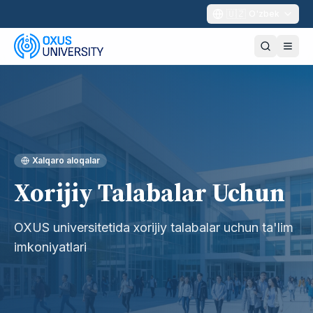
🇺🇿
O'zbek
Xalqaro aloqalar
Xorijiy Talabalar Uchun
OXUS universitetida xorijiy talabalar uchun ta'lim
imkoniyatlari