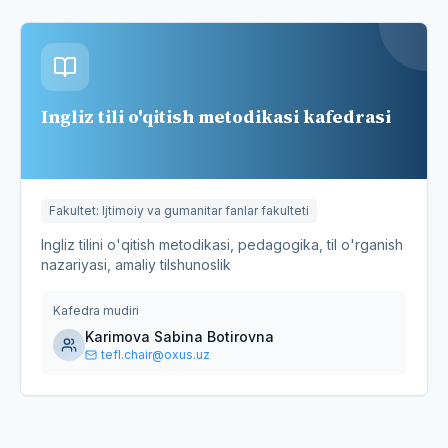
Ingliz tili o'qitish metodikasi kafedrasi
Fakultet
:
Ijtimoiy va gumanitar fanlar fakulteti
Ingliz tilini o'qitish metodikasi, pedagogika, til o'rganish
nazariyasi, amaliy tilshunoslik
Kafedra mudiri
Karimova Sabina Botirovna
tefl.chair@oxus.uz