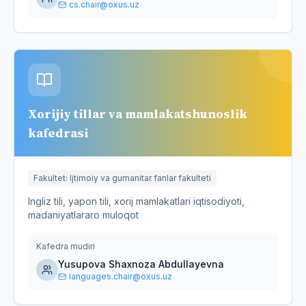
cs.chair@oxus.uz
Xorijiy tillar va mamlakatshunoslik
kafedrasi
Fakultet
:
Ijtimoiy va gumanitar fanlar fakulteti
Ingliz tili, yapon tili, xorij mamlakatlari iqtisodiyoti,
madaniyatlararo muloqot
Kafedra mudiri
Yusupova Shaxnoza Abdullayevna
languages.chair@oxus.uz