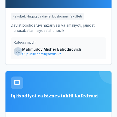
Fakultet
:
Huquq va davlat boshqaruv fakulteti
Davlat boshqaruvi nazariyasi va amaliyoti, jamoat
munosabatlari, siyosatshunoslik
Kafedra mudiri
Mahmudov Alisher Bahodirovich
public.admin@oxus.uz
Iqtisodiyot va biznes tahlil kafedrasi