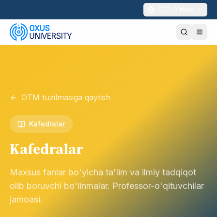
🇺🇿
O'zbek
OTM tuzilmasiga qaytish
Kafedralar
Kafedralar
Maxsus fanlar bo'yicha ta'lim va ilmiy tadqiqot
olib boruvchi bo'linmalar. Professor-o'qituvchilar
jamoasi.