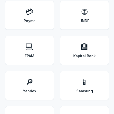
💳
🌐
Payme
UNDP
💻
🏦
EPAM
Kapital Bank
🔎
📱
Yandex
Samsung