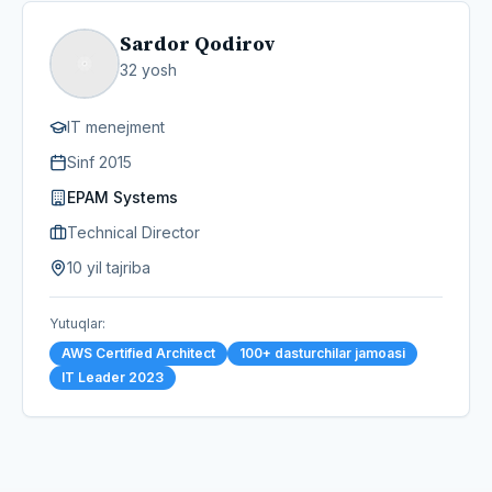
Sardor Qodirov
32
yosh
IT menejment
Sinf
2015
EPAM Systems
Technical Director
10 yil tajriba
Yutuqlar
:
AWS Certified Architect
100+ dasturchilar jamoasi
IT Leader 2023