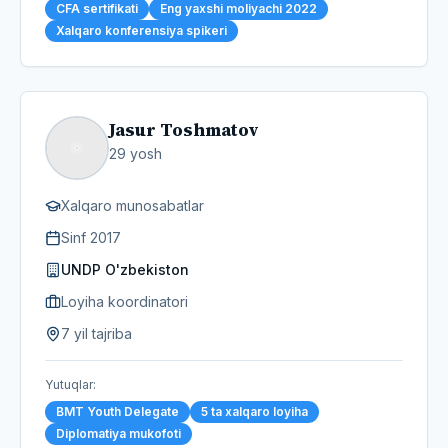
CFA sertifikati
Eng yaxshi moliyachi 2022
Xalqaro konferensiya spikeri
Jasur Toshmatov
29
yosh
Xalqaro munosabatlar
Sinf
2017
UNDP O'zbekiston
Loyiha koordinatori
7 yil tajriba
Yutuqlar
:
BMT Youth Delegate
5 ta xalqaro loyiha
Diplomatiya mukofoti