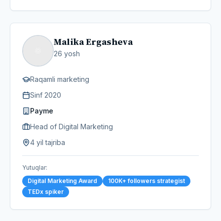
Malika Ergasheva
26
yosh
Raqamli marketing
Sinf
2020
Payme
Head of Digital Marketing
4 yil tajriba
Yutuqlar
:
Digital Marketing Award
100K+ followers strategist
TEDx spiker