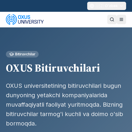
🇺🇿
O'zbek
Bitiruvchilar
OXUS Bitiruvchilari
OXUS universitetining bitiruvchilari bugun
dunyoning yetakchi kompaniyalarida
muvaffaqiyatli faoliyat yuritmoqda. Bizning
bitiruvchilar tarmog'i kuchli va doimo o'sib
bormoqda.