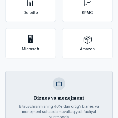
📊
📈
Deloitte
KPMG
🖥️
📦
Microsoft
Amazon
Biznes va menejment
Bitiruvchilarimizning 40% dan ortig'i biznes va
menejment sohasida muvaffaqiyatli faoliyat
yuritmoqda