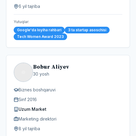
6 yil tajriba
Yutuqlar
:
Google'da loyiha rahbari
3 ta startap asoschisi
Tech Women Award 2023
Bobur Aliyev
30
yosh
Biznes boshqaruvi
Sinf
2016
Uzum Market
Marketing direktori
8 yil tajriba