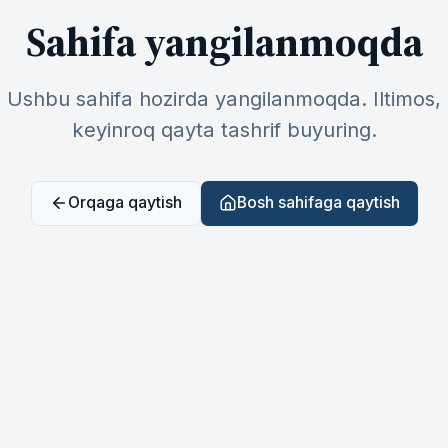
Sahifa yangilanmoqda
Ushbu sahifa hozirda yangilanmoqda. Iltimos,
keyinroq qayta tashrif buyuring.
Orqaga qaytish
Bosh sahifaga qaytish